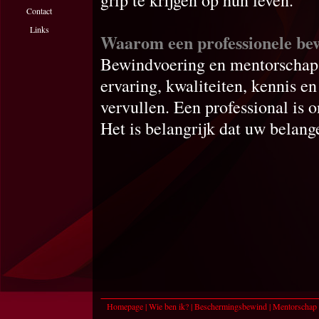
grip te krijgen op hun leven.
Contact
Links
Waarom een professionele be
Bewindvoering en mentorschap z
ervaring, kwaliteiten, kennis e
vervullen. Een professional is o
Het is belangrijk dat uw belang
Homepage
|
Wie ben ik?
|
Beschermingsbewind
|
Mentorschap